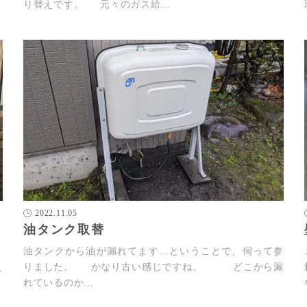
り替えです。 元々のガス給…
2022.11.05
油タンク取替
。
油タンクから油が漏れてます…ということで、伺って参
え
りました。 かなり古い感じですね。 どこから漏
れているのか…