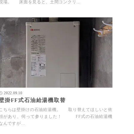
現場。 床面を見ると、土間コンクリ…
2022.09.10
壁掛FF式石油給湯機取替
こちらは壁掛けの石油給湯機。 取り替えてほしいと依
頼があり、伺って参りました！ FF式の石油給湯機
なんですが…