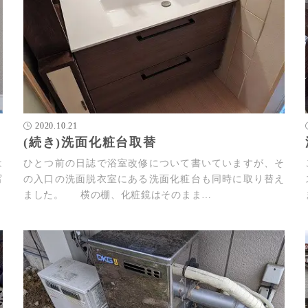
2020.10.21
(続き)洗面化粧台取替
は
ひとつ前の日誌で浴室改修について書いていますが、そ
写
の入口の洗面脱衣室にある洗面化粧台も同時に取り替え
ました。 横の棚、化粧鏡はそのまま…