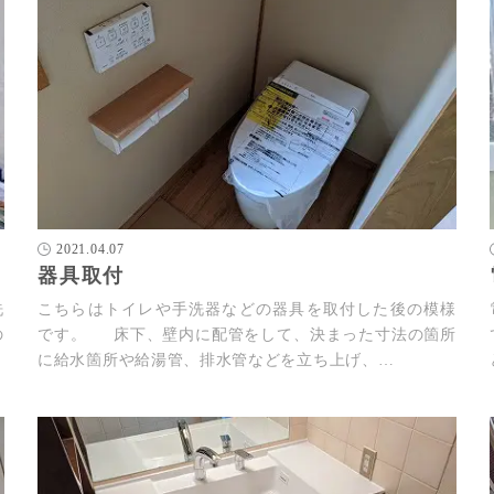
2021.04.07
器具取付
洗
こちらはトイレや手洗器などの器具を取付した後の模様
の
です。 床下、壁内に配管をして、決まった寸法の箇所
に給水箇所や給湯管、排水管などを立ち上げ、…