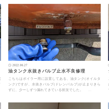
2022.06.27
油タンク水抜きバルブ止水不良修理
宅
こちらはボイラー用に設置してある、油タンク(オイルタ
て
ンク)ですが、水抜きバルブ(ドレンバルブ)が止まりきら
ずに、少ーしずつ漏れてきている状況でした。 …