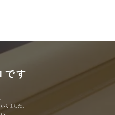
ロです
、
まいりました。
さい。