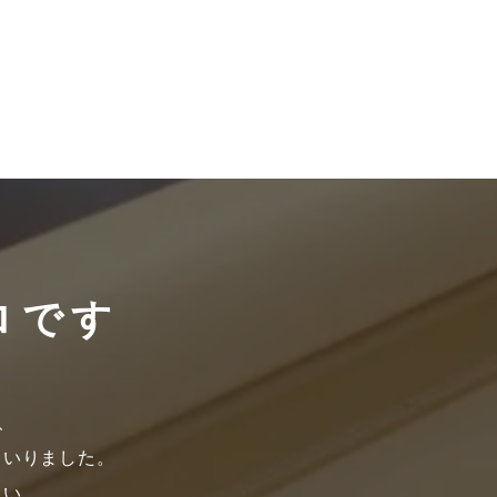
ロです
、
まいりました。
さい。