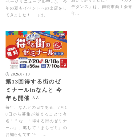
ページリニューアル中…)。 今
デダンス」は、南砺市商工会青
年の夏もイベントへの出店をし
年…
てきました！ ↓は、…
2026.07.10
第13回得する街のゼ
ミナールinなんと 今
年も開催 ^^
毎年、なんとの日である、7月1
0日から募集が始まることで有
名！？な、「得する街のゼミナ
ール」、略して「まちゼミ」の
お知らせです ^^ …