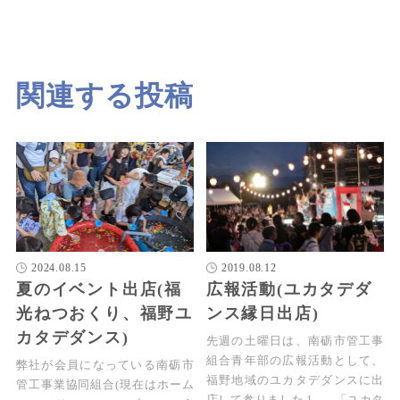
関連する投稿
2024.08.15
2019.08.12
夏のイベント出店(福
広報活動(ユカタデダ
光ねつおくり、福野ユ
ンス縁日出店)
カタデダンス)
先週の土曜日は、南砺市管工事
組合青年部の広報活動として、
弊社が会員になっている南砺市
福野地域のユカタデダンスに出
管工事業協同組合(現在はホーム
店して参りました！ 「ユカタ