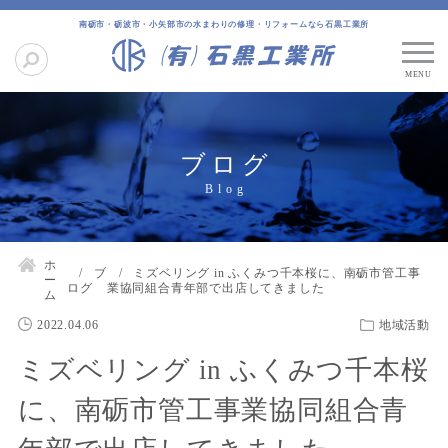
南砺市・砺波市・小矢部市の水まわりの修理・リフォームなら石黒工業所
ブログ
ホ
ブ
ミズベリング in ふくみつ千本桜に、南砺市管工事
ー
ログ
業協同組合青年部で出店してきました
ム
2022.04.06
地域活動
ミズベリング in ふくみつ千本桜
に、南砺市管工事業協同組合青