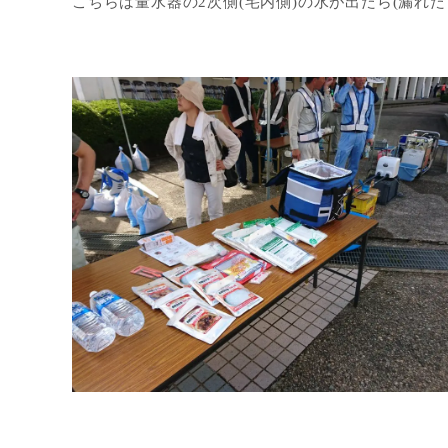
こちらは量水器の2次側(宅内側)の水が出たら(漏れ