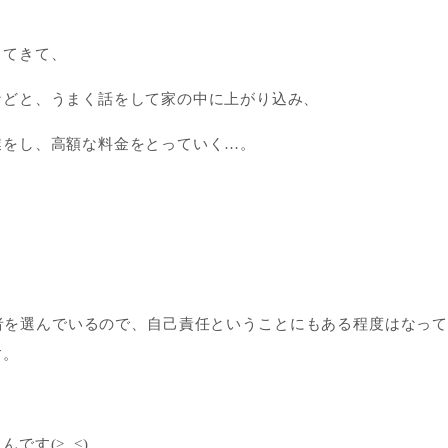
ってきて、
などと、うまく話をして家の中に上がり込み、
業をし、高額な料金をとっていく…。
者を選んでいるので、自己責任ということにもある程度はなっ
す。
です(>_<)