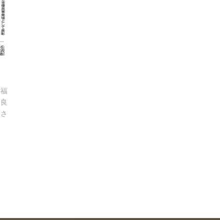
た福
優良
彰さ