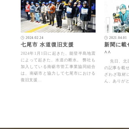
2024.02.24
2021.04.01
七尾市 水道復旧支援
新聞に載
^^
2024年1月1日に起きた、能登半島地震
によって起きた、水道の断水。 弊社も
先日、北日
加入している南砺市管工事業協同組合
の記事を載
は、南砺市と協力して七尾市における
ざわざ取材
復旧支援…
ん、ありが