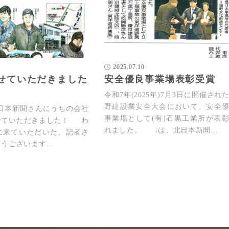
2025.07.10
せていただきました
安全優良事業場表彰受賞
令和7年(2025年)7月3日に開催され
野建設業安全大会において、安全
本新聞さんにうちの会社
事業場として(有)石黒工業所が表
せていただきました！ わ
れました。 ↓は、北日本新聞…
に来ていただいた、記者さ
とうございます…