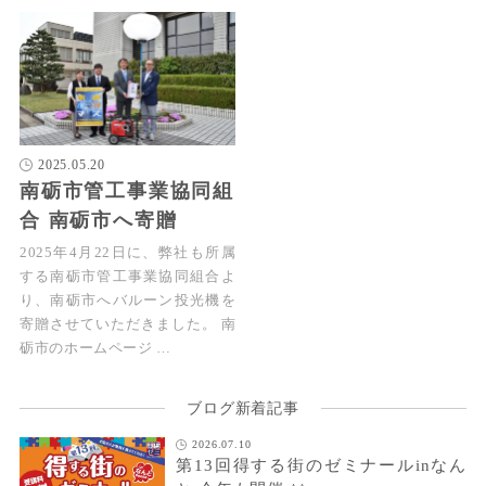
2025.05.20
南砺市管工事業協同組
合 南砺市へ寄贈
2025年4月22日に、弊社も所属
する南砺市管工事業協同組合よ
り、南砺市へバルーン投光機を
寄贈させていただきました。 南
砺市のホームページ …
ブログ新着記事
2026.07.10
第13回得する街のゼミナールinなん