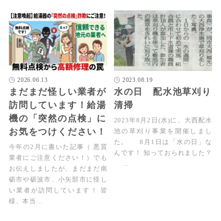
2026.06.13
2023.08.19
まだまだ怪しい業者が
水の日 配水池草刈り
訪問しています！給湯
清掃
機の「突然の点検」に
2023年8月2日(水)に、大西配水
お気をつけください！
池の草刈り事業を開催しまし
た。 8月1日は「水の日」な
今年の2月に書いた記事（ 悪質
んです！ 知っておられました？
業者にご注意ください！）でも
…
お伝えしましたが、まだまだ南
砺市や砺波市、小矢部市に怪し
い業者が訪問しています！ 皆
様、本当…