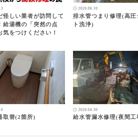
13
2026.06.10
だ怪しい業者が訪問して
排水管つまり修理(高圧
！給湯機の「突然の点
ト洗浄)
お気をつけください！
10
2026.04.30
取替(2箇所)
給水管漏水修理(夜間工