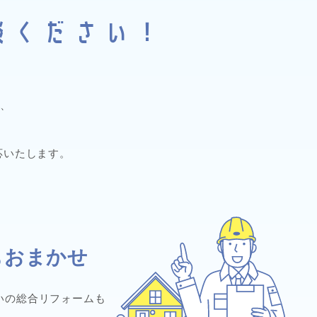
談ください！
、
応いたします。
もおまかせ
いの総合リフォームも