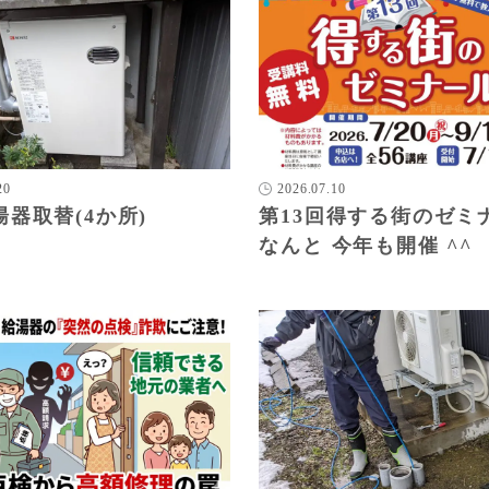
20
2026.07.10
器取替(4か所)
第13回得する街のゼミナ
なんと 今年も開催 ^^