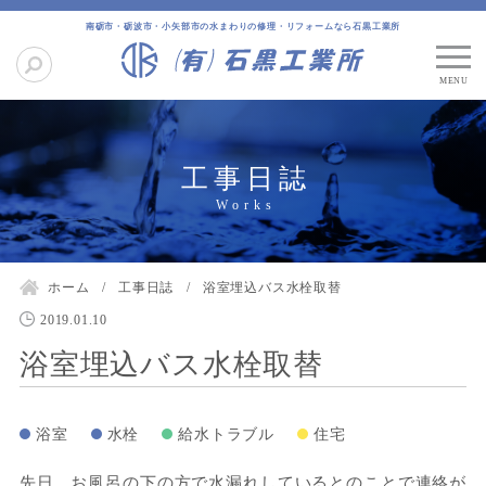
南砺市・砺波市・小矢部市の水まわりの修理・リフォームなら石黒工業所
工事日誌
ホーム
工事日誌
浴室埋込バス水栓取替
2019.01.10
浴室埋込バス水栓取替
浴室
水栓
給水トラブル
住宅
先日、お風呂の下の方で水漏れしているとのことで連絡が