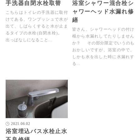
手洗器自閉水栓取替
浴室シャワー混合栓シ
ャワーヘッド水漏れ修
こちらはトイレの手洗器に取付
繕
けてある、ワンプッシュで水が
出て、しばらくすると水が止ま
皆さん、シャワーヘッドの付け
るタイプの水栓(自閉水栓)。
根から水漏れしてたりしません
出っぱなしになること…
か？ その部分限定でいうのも
おかしいですが、浴室の中で、
しかも水を出した時に水漏れす
る…
2021.06.02
浴室埋込バス水栓止水
不良修繕