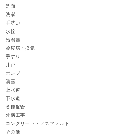
洗面
洗濯
手洗い
水栓
給湯器
冷暖房・換気
手すり
井戸
ポンプ
消雪
上水道
下水道
各種配管
外構工事
コンクリート・アスファルト
その他