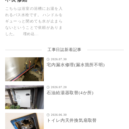
こちらは浴室の浴槽にお湯を入
れるバス水栓です。 ハンドルを
ギューっと閉めても水が止まら
ないということで依頼がありま
した。 埋め込…
工事日誌新着記事
2026.07.30
宅内漏水修理(漏水箇所不明)
2026.07.20
石油給湯器取替(4か所)
2026.06.30
トイレ内天井換気扇取替