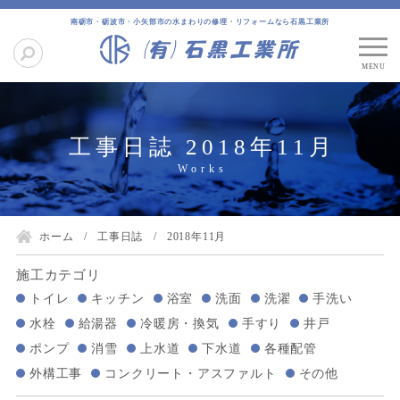
南砺市・砺波市・小矢部市の水まわりの修理・リフォームなら石黒工業所
工事日誌 2018年11月
ホーム
工事日誌
2018年11月
施工カテゴリ
トイレ
キッチン
浴室
洗面
洗濯
手洗い
水栓
給湯器
冷暖房・換気
手すり
井戸
ポンプ
消雪
上水道
下水道
各種配管
外構工事
コンクリート・アスファルト
その他