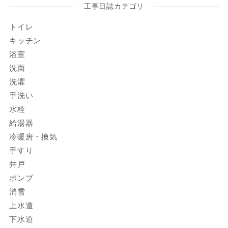
工事日誌カテゴリ
トイレ
キッチン
浴室
洗面
洗濯
手洗い
水栓
給湯器
冷暖房・換気
手すり
井戸
ポンプ
消雪
上水道
下水道