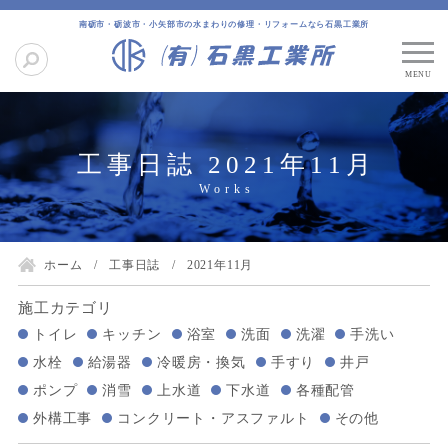
南砺市・砺波市・小矢部市の水まわりの修理・リフォームなら石黒工業所
工事日誌 2021年11月
ホーム
工事日誌
2021年11月
施工カテゴリ
トイレ
キッチン
浴室
洗面
洗濯
手洗い
水栓
給湯器
冷暖房・換気
手すり
井戸
ポンプ
消雪
上水道
下水道
各種配管
外構工事
コンクリート・アスファルト
その他