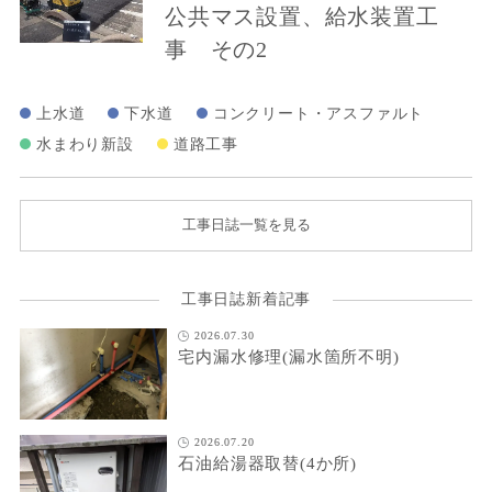
公共マス設置、給水装置工
事 その2
上水道
下水道
コンクリート・アスファルト
水まわり新設
道路工事
工事日誌一覧を見る
工事日誌新着記事
2026.07.30
宅内漏水修理(漏水箇所不明)
2026.07.20
石油給湯器取替(4か所)