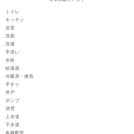
トイレ
キッチン
浴室
洗面
洗濯
手洗い
水栓
給湯器
冷暖房・換気
手すり
井戸
ポンプ
消雪
上水道
下水道
各種配管