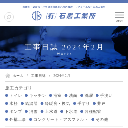
南砺市・砺波市・小矢部市の水まわりの修理・リフォームなら石黒工業所
工事日誌 2024年2月
ホーム
工事日誌
2024年2月
施工カテゴリ
トイレ
キッチン
浴室
洗面
洗濯
手洗い
水栓
給湯器
冷暖房・換気
手すり
井戸
ポンプ
消雪
上水道
下水道
各種配管
外構工事
コンクリート・アスファルト
その他