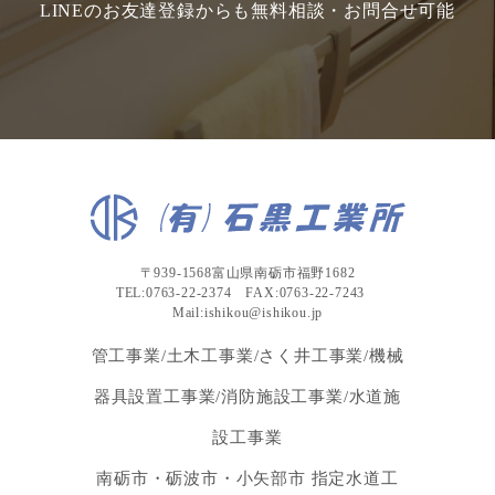
LINEのお友達登録からも無料相談・お問合せ可能
〒939-1568富山県南砺市福野1682
TEL:0763-22-2374 FAX:0763-22-7243
Mail:ishikou@ishikou.jp
管工事業/土木工事業/さく井工事業/機械
器具設置工事業/消防施設工事業/水道施
設工事業
南砺市・砺波市・小矢部市 指定水道工