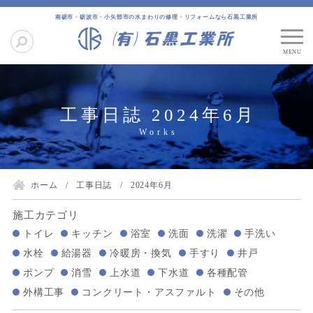
南砺市・砺波市・小矢部市の水まわりの修理・リフォームなら石黒工業所
工事日誌 2024年6月
ホーム
工事日誌
2024年6月
施工カテゴリ
トイレ
キッチン
浴室
洗面
洗濯
手洗い
水栓
給湯器
冷暖房・換気
手すり
井戸
ポンプ
消雪
上水道
下水道
各種配管
外構工事
コンクリート・アスファルト
その他