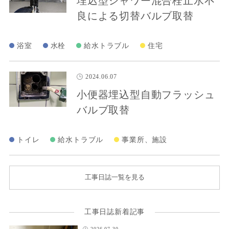
埋込型シャワー混合栓止水不
良による切替バルブ取替
浴室
水栓
給水トラブル
住宅
2024.06.07
小便器埋込型自動フラッシュ
バルブ取替
トイレ
給水トラブル
事業所、施設
工事日誌一覧を見る
工事日誌新着記事
2026.07.30