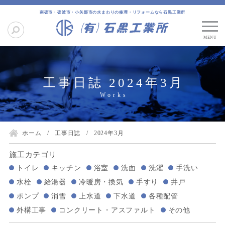
南砺市・砺波市・小矢部市の水まわりの修理・リフォームなら石黒工業所
工事日誌 2024年3月
ホーム
工事日誌
2024年3月
施工カテゴリ
トイレ
キッチン
浴室
洗面
洗濯
手洗い
水栓
給湯器
冷暖房・換気
手すり
井戸
ポンプ
消雪
上水道
下水道
各種配管
外構工事
コンクリート・アスファルト
その他