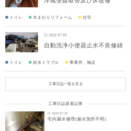
洋風便器取替及び床改修
トイレ
水まわりリフォーム
住宅
2022.07.05
自動洗浄小便器止水不良修繕
トイレ
給水トラブル
事業所、施設
工事日誌一覧を見る
工事日誌新着記事
2026.07.30
宅内漏水修理(漏水箇所不明)