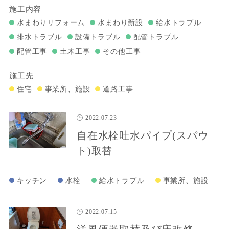
施工内容
水まわりリフォーム
水まわり新設
給水トラブル
排水トラブル
設備トラブル
配管トラブル
配管工事
土木工事
その他工事
施工先
住宅
事業所、施設
道路工事
2022.07.23
自在水栓吐水パイプ(スパウ
ト)取替
キッチン
水栓
給水トラブル
事業所、施設
2022.07.15