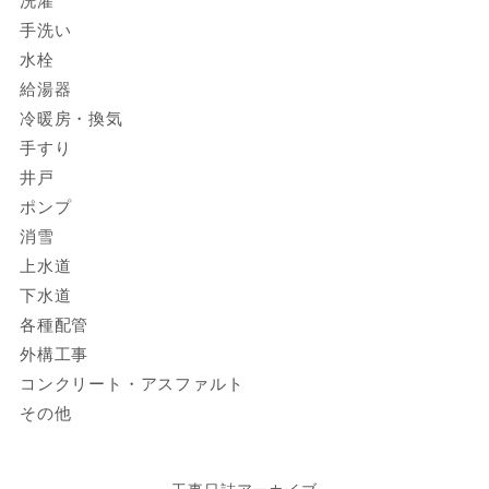
洗濯
手洗い
水栓
給湯器
冷暖房・換気
手すり
井戸
ポンプ
消雪
上水道
下水道
各種配管
外構工事
コンクリート・アスファルト
その他