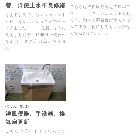
替、洋便止水不良修繕
こちらは洋便取り替えの現場で
す！ ウォシュレットまわ
とあるお宅で、ウォシュレット
りは、色々と不都合が出てくる
が使えない…ということで伺っ
んですが、何にしても部品がな
てきました！ 一見新しそうに
くなるのでね…。…
見えましたが…15年以上使われ
ており、案の定部品がありま
せ…
2024.01.27
洋風便器、手洗器、換
気扇更新
こちらは広いトイレなんです