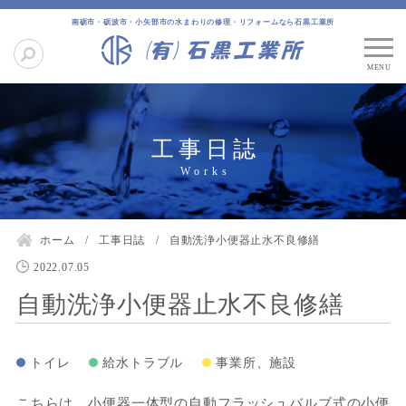
南砺市・砺波市・小矢部市の水まわりの修理・リフォームなら石黒工業所
工事日誌
ホーム
工事日誌
自動洗浄小便器止水不良修繕
2022.07.05
自動洗浄小便器止水不良修繕
トイレ
給水トラブル
事業所、施設
こちらは、小便器一体型の自動フラッシュバルブ式の小便