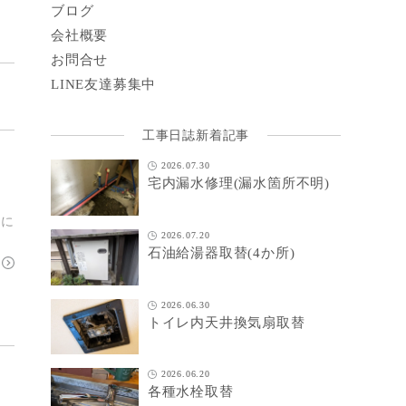
ブログ
会社概要
お問合せ
LINE
友達募集中
工事日誌新着記事
2026.07.30
宅内漏水修理(漏水箇所不明)
りに
2026.07.20
石油給湯器取替(4か所)
2026.06.30
トイレ内天井換気扇取替
2026.06.20
各種水栓取替