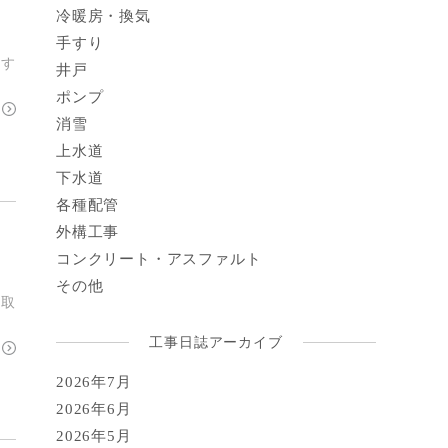
冷暖房・換気
手すり
です
井戸
ポンプ
消雪
上水道
下水道
各種配管
外構工事
コンクリート・アスファルト
その他
に取
工事日誌アーカイブ
2026年7月
2026年6月
2026年5月