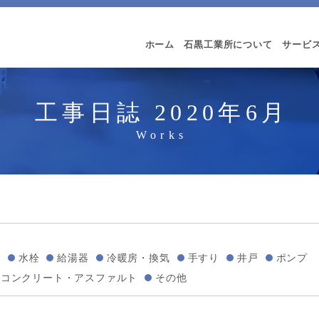
ホーム
石黒工業所について
サービ
工事日誌 2020年6月
い
水栓
給湯器
冷暖房・換気
手すり
井戸
ポンプ
コンクリート・アスファルト
その他