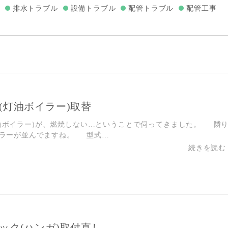
排水トラブル
設備トラブル
配管トラブル
配管工事
(灯油ボイラー)取替
油ボイラー)が、燃焼しない…ということで伺ってきました。 隣
イラーが並んでますね。 型式…
ック(ハンガ)取付直し