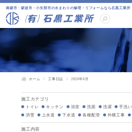
南砺市・砺波市・小矢部市の水まわりの修理・リフォームなら石黒工業所
ホーム
工事日誌
2020年6月
施工カテゴリ
トイレ
キッチン
浴室
洗面
洗濯
手洗
消雪
上水道
下水道
各種配管
外構工事
施工内容