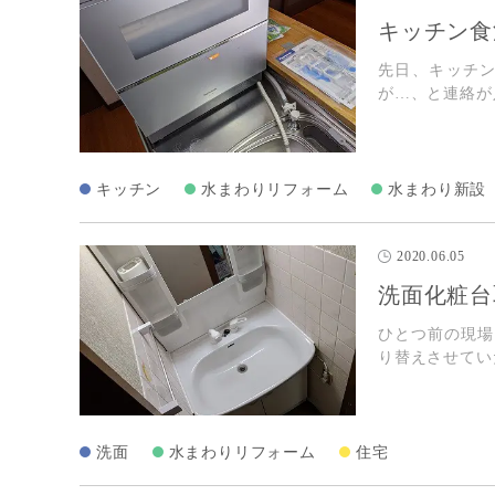
キッチン食
先日、キッチ
が…、と連絡が
キッチン
水まわりリフォーム
水まわり新設
2020.06.05
洗面化粧台
ひとつ前の現場
り替えさせてい
洗面
水まわりリフォーム
住宅