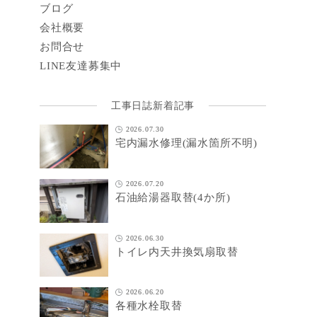
ブログ
会社概要
お問合せ
LINE
友達募集中
工事日誌新着記事
2026.07.30
宅内漏水修理(漏水箇所不明)
2026.07.20
石油給湯器取替(4か所)
2026.06.30
トイレ内天井換気扇取替
2026.06.20
各種水栓取替