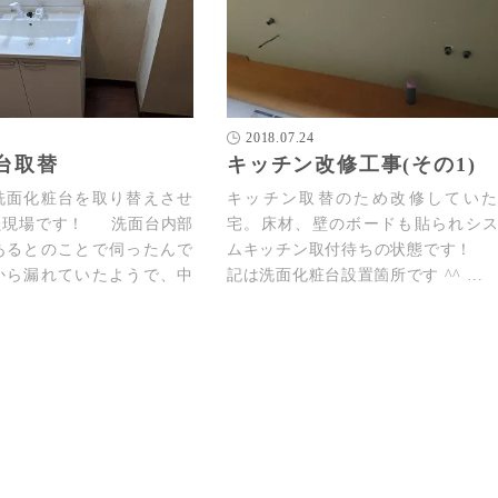
2018.07.24
台取替
キッチン改修工事(その1)
洗面化粧台を取り替えさせ
キッチン取替のため改修していた
た現場です！ 洗面台内部
宅。床材、壁のボードも貼られシ
あるとのことで伺ったんで
ムキッチン取付待ちの状態です！
から漏れていたようで、中
記は洗面化粧台設置箇所です ^^ …