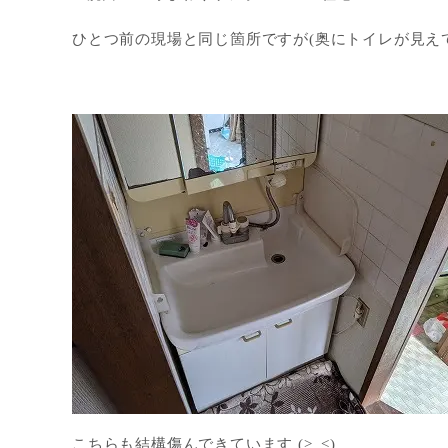
ひとつ前の現場と同じ箇所ですが(奥にトイレが見えて
こちらも結構傷んできています (>_<)