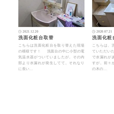
2021.12.20
2020.07.21
洗面化粧台取替
洗面化粧
こちらは洗面化粧台を取り替えた現場
こちらは、
の模様です！ 洗面台の中に小型の電
ていただい
気温水器がついていましたが、その内
で水漏れが
部より水漏れが発生してて、それなり
すが、前々
に長い…
の木の…