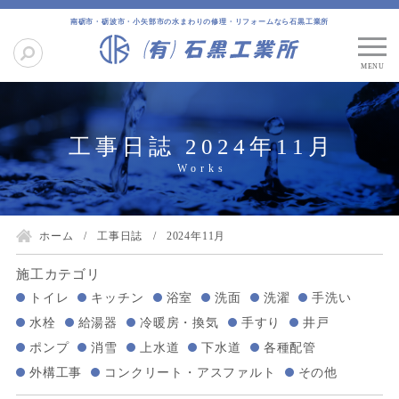
南砺市・砺波市・小矢部市の水まわりの修理・リフォームなら石黒工業所
工事日誌 2024年11月
ホーム
工事日誌
2024年11月
施工カテゴリ
トイレ
キッチン
浴室
洗面
洗濯
手洗い
水栓
給湯器
冷暖房・換気
手すり
井戸
ポンプ
消雪
上水道
下水道
各種配管
外構工事
コンクリート・アスファルト
その他