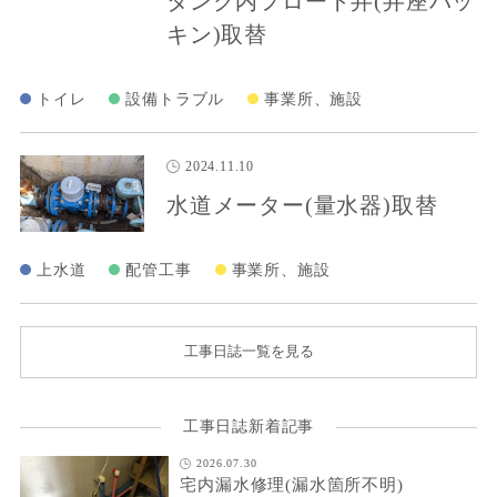
タンク内フロート弁(弁座パッ
キン)取替
トイレ
設備トラブル
事業所、施設
2024.11.10
水道メーター(量水器)取替
上水道
配管工事
事業所、施設
工事日誌一覧を見る
工事日誌新着記事
2026.07.30
宅内漏水修理(漏水箇所不明)