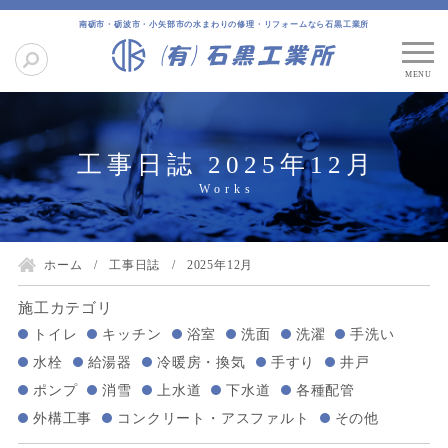
南砺市・砺波市・小矢部市の水まわりの修理・リフォームなら石黒工業所
工事日誌 2025年12月
ホーム
工事日誌
2025年12月
施工カテゴリ
トイレ
キッチン
浴室
洗面
洗濯
手洗い
水栓
給湯器
冷暖房・換気
手すり
井戸
ポンプ
消雪
上水道
下水道
各種配管
外構工事
コンクリート・アスファルト
その他