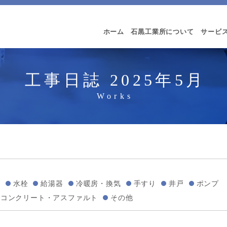
ホーム
石黒工業所について
サービ
工事日誌 2025年5月
い
水栓
給湯器
冷暖房・換気
手すり
井戸
ポンプ
コンクリート・アスファルト
その他