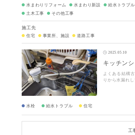
水まわりリフォーム
水まわり新設
給水トラブル
土木工事
その他工事
施工先
住宅
事業所、施設
道路工事
2025.05.10
キッチンシ
よくある結構
りから水漏れし
水栓
給水トラブル
住宅
工