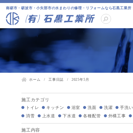
南砺市・砺波市・小矢部市の水まわりの修理・リフォームなら石黒工業所
ホーム
工事日誌
2025年5月
施工カテゴリ
トイレ
キッチン
浴室
洗面
洗濯
手洗
消雪
上水道
下水道
各種配管
外構工事
施工内容