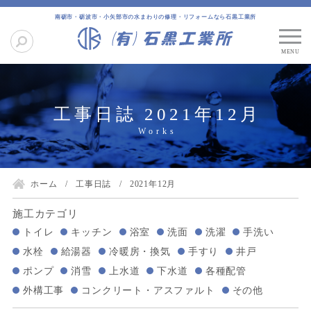
南砺市・砺波市・小矢部市の水まわりの修理・リフォームなら石黒工業所
工事日誌 2021年12月
ホーム
工事日誌
2021年12月
施工カテゴリ
トイレ
キッチン
浴室
洗面
洗濯
手洗い
水栓
給湯器
冷暖房・換気
手すり
井戸
ポンプ
消雪
上水道
下水道
各種配管
外構工事
コンクリート・アスファルト
その他