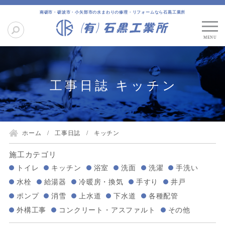
南砺市・砺波市・小矢部市の水まわりの修理・リフォームなら石黒工業所
工事日誌 キッチン
ホーム
工事日誌
キッチン
施工カテゴリ
トイレ
キッチン
浴室
洗面
洗濯
手洗い
水栓
給湯器
冷暖房・換気
手すり
井戸
ポンプ
消雪
上水道
下水道
各種配管
外構工事
コンクリート・アスファルト
その他