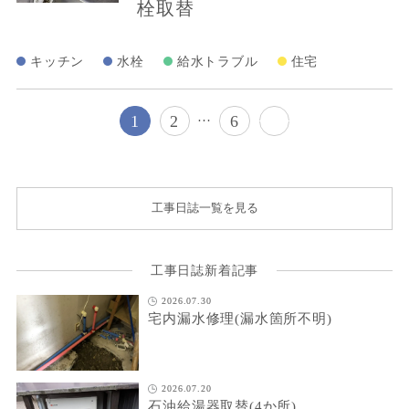
栓取替
キッチン
水栓
給水トラブル
住宅
…
1
2
6
工事日誌一覧を見る
工事日誌新着記事
2026.07.30
宅内漏水修理(漏水箇所不明)
2026.07.20
石油給湯器取替(4か所)