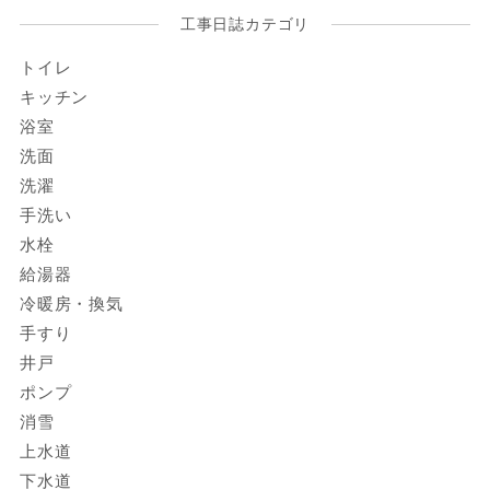
工事日誌カテゴリ
トイレ
キッチン
浴室
洗面
洗濯
手洗い
水栓
給湯器
冷暖房・換気
手すり
井戸
ポンプ
消雪
上水道
下水道