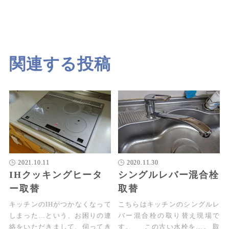
関連する投稿
2021.10.11
2020.11.30
IHクッキングヒータ
シングルレバー混合栓
ー取替
取替
キッチンのIHがつかなくなって
こちらはキッチンのシングルレ
しまった…という、お困りの連
バー混合栓の取り替え現場で
絡をいただきまして、伺ってき
す。 この古い水栓を…。 取