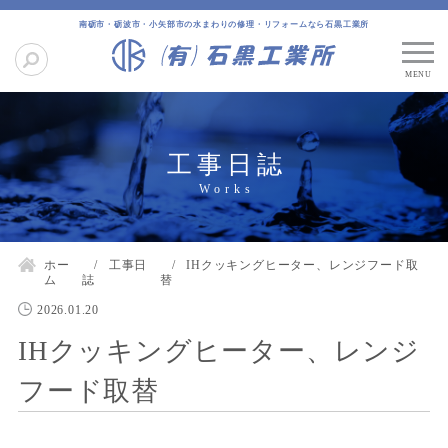
南砺市・砺波市・小矢部市の水まわりの修理・リフォームなら石黒工業所
工事日誌
ホー
工事日
IHクッキングヒーター、レンジフード取
ム
誌
替
2026.01.20
IHクッキングヒーター、レンジ
フード取替