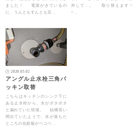
ました！ 電源がきているの
外して…。 取り替えます ^
に、うんともすんとも言…
^…
2020.05.02
アングル止水栓三角パ
ッキン取替
こちらはキッチンのシンク下に
ある止水栓から、水がポタポタ
と漏れていた現場。 結構長い
間出ていたようで、水が落ちた
ところの化粧板がベコベ…