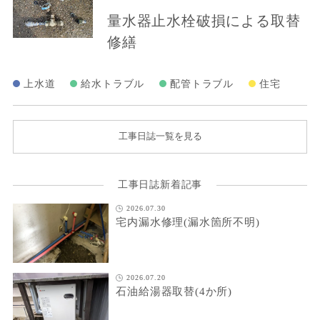
量水器止水栓破損による取替
修繕
上水道
給水トラブル
配管トラブル
住宅
工事日誌一覧を見る
工事日誌新着記事
2026.07.30
宅内漏水修理(漏水箇所不明)
2026.07.20
石油給湯器取替(4か所)