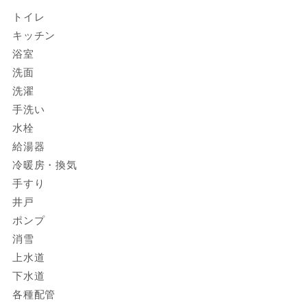
トイレ
キッチン
浴室
洗面
洗濯
手洗い
水栓
給湯器
冷暖房・換気
手すり
井戸
ポンプ
消雪
上水道
下水道
各種配管