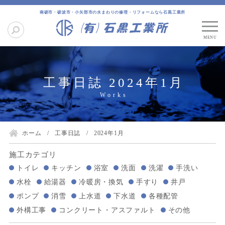
南砺市・砺波市・小矢部市の水まわりの修理・リフォームなら石黒工業所
工事日誌 2024年1月
ホーム
工事日誌
2024年1月
施工カテゴリ
トイレ
キッチン
浴室
洗面
洗濯
手洗い
水栓
給湯器
冷暖房・換気
手すり
井戸
ポンプ
消雪
上水道
下水道
各種配管
外構工事
コンクリート・アスファルト
その他