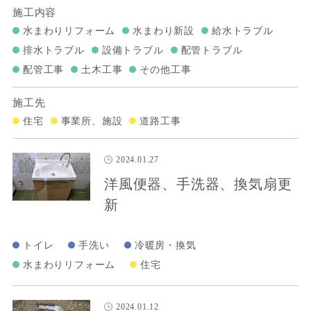
施工内容
水まわりリフォーム
水まわり新設
給水トラブル
排水トラブル
設備トラブル
配管トラブル
配管工事
土木工事
その他工事
施工先
住宅
事業所、施設
道路工事
2024.01.27
洋風便器、手洗器、換気扇更
新
トイレ
手洗い
冷暖房・換気
水まわりリフォーム
住宅
2024.01.12