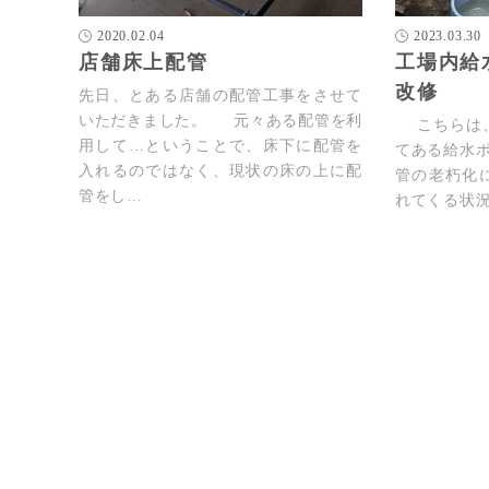
2020.02.04
2023.03.30
店舗床上配管
工場内給
改修
先日、とある店舗の配管工事をさせて
いただきました。 元々ある配管を利
こちらは、
用して…ということで、床下に配管を
てある給水
入れるのではなく、現状の床の上に配
管の老朽化
管をし…
れてくる状