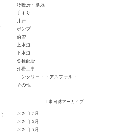
冷暖房・換気
手すり
井戸
き、
ポンプ
消雪
上水道
下水道
各種配管
外構工事
コンクリート・アスファルト
その他
工事日誌アーカイブ
2026年7月
いう
2026年6月
2026年5月