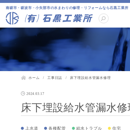
南砺市・砺波市・小矢部市の水まわりの修理・リフォームなら石黒工業所
ホーム
工事日誌
床下埋設給水管漏水修理
2024.03.17
床下埋設給水管漏水修
上水道
各種配管
給水トラブル
住宅