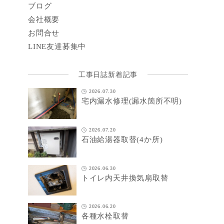
ブログ
会社概要
お問合せ
LINE
友達募集中
工事日誌新着記事
2026.07.30
宅内漏水修理(漏水箇所不明)
2026.07.20
石油給湯器取替(4か所)
2026.06.30
トイレ内天井換気扇取替
2026.06.20
各種水栓取替