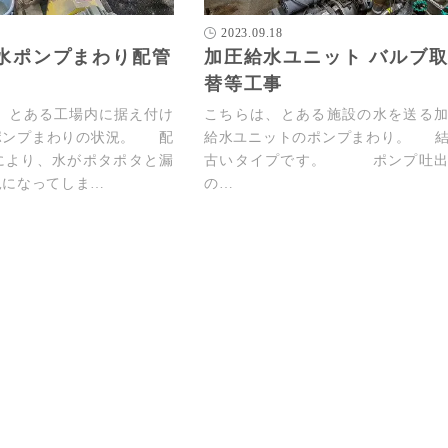
2023.09.18
水ポンプまわり配管
加圧給水ユニット バルブ
替等工事
とある工場内に据え付け
こちらは、とある施設の水を送る
ポンプまわりの状況。 配
給水ユニットのポンプまわり。 
により、水がポタポタと漏
古いタイプです。 ポンプ吐出
況になってしま…
の…