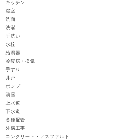
キッチン
浴室
洗面
洗濯
手洗い
水栓
給湯器
冷暖房・換気
手すり
井戸
ポンプ
消雪
上水道
下水道
各種配管
外構工事
コンクリート・アスファルト