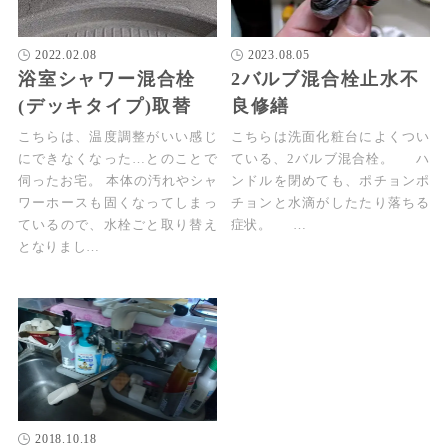
2022.02.08
2023.08.05
浴室シャワー混合栓
2バルブ混合栓止水不
(デッキタイプ)取替
良修繕
こちらは、温度調整がいい感じ
こちらは洗面化粧台によくつい
にできなくなった…とのことで
ている、2バルブ混合栓。 ハ
伺ったお宅。 本体の汚れやシャ
ンドルを閉めても、ポチョンポ
ワーホースも固くなってしまっ
チョンと水滴がしたたり落ちる
ているので、水栓ごと取り替え
症状。 …
となりまし…
2018.10.18