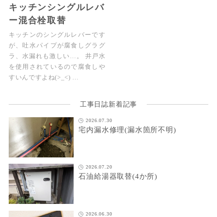
キッチンシングルレバ
ー混合栓取替
キッチンのシングルレバーです
が、吐水パイプが腐食しグラグ
ラ、水漏れも激しい…。 井戸水
を使用されているので腐食しや
すいんですよね(>_<) …
工事日誌新着記事
2026.07.30
宅内漏水修理(漏水箇所不明)
2026.07.20
石油給湯器取替(4か所)
2026.06.30