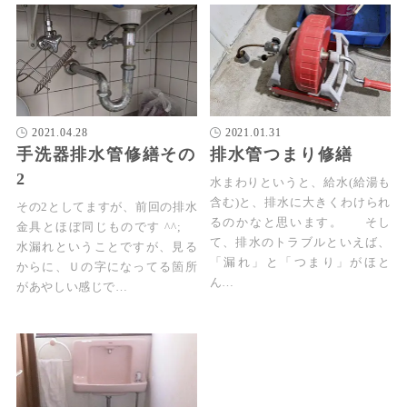
2021.04.28
2021.01.31
手洗器排水管修繕その
排水管つまり修繕
2
水まわりというと、給水(給湯も
含む)と、排水に大きくわけられ
その2としてますが、前回の排水
るのかなと思います。 そし
金具とほぼ同じものです ^^;
て、排水のトラブルといえば、
水漏れということですが、見る
「漏れ」と「つまり」がほと
からに、Ｕの字になってる箇所
ん…
があやしい感じで…