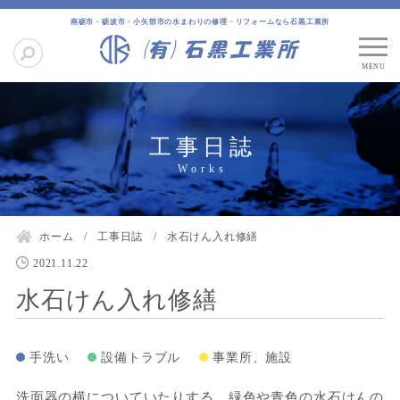
南砺市・砺波市・小矢部市の水まわりの修理・リフォームなら石黒工業所
工事日誌
ホーム
工事日誌
水石けん入れ修繕
2021.11.22
水石けん入れ修繕
手洗い
設備トラブル
事業所、施設
洗面器の横についていたりする、緑色や青色の水石けんの