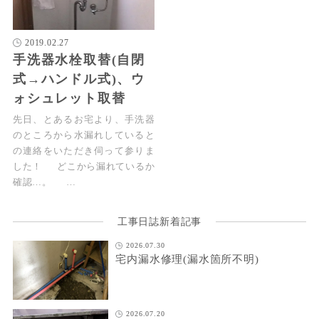
2019.02.27
手洗器水栓取替(自閉
式→ハンドル式)、ウ
ォシュレット取替
先日、とあるお宅より、手洗器
のところから水漏れしていると
の連絡をいただき伺って参りま
した！ どこから漏れているか
確認…。 …
工事日誌新着記事
2026.07.30
宅内漏水修理(漏水箇所不明)
2026.07.20