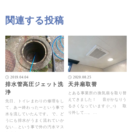
関連する投稿
2019.04.04
2020.08.25
排水管高圧ジェット洗
天井扇取替
浄
とある事業所の換気扇を取り替
えてきました！ 音がかなりう
先日、トイレまわりの修理をし
るさくなっています (>_<) 取
て、あー終わったーという事で
り外して…。 …
水を流していたんです。 で、ど
うにも排水がうまく流れていか
ない…という事で外の汚水マス