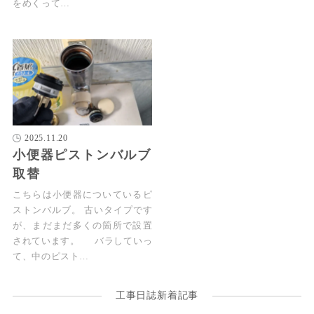
をめくって…
2025.11.20
小便器ピストンバルブ
取替
こちらは小便器についているピ
ストンバルブ。 古いタイプです
が、まだまだ多くの箇所で設置
されています。 バラしていっ
て、中のピスト…
工事日誌新着記事