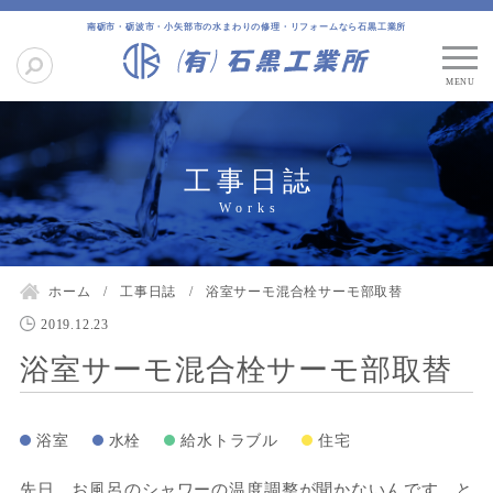
南砺市・砺波市・小矢部市の水まわりの修理・リフォームなら石黒工業所
工事日誌
ホーム
工事日誌
浴室サーモ混合栓サーモ部取替
2019.12.23
浴室サーモ混合栓サーモ部取替
浴室
水栓
給水トラブル
住宅
先日、お風呂のシャワーの温度調整が聞かないんです…と