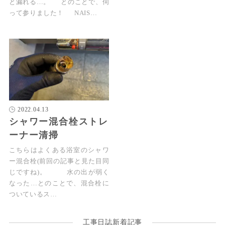
と漏れる…。 とのことで、伺
って参りました！ NAIS…
2022.04.13
シャワー混合栓ストレ
ーナー清掃
こちらはよくある浴室のシャワ
ー混合栓(前回の記事と見た目同
じですね)。 水の出が弱く
なった…とのことで、混合栓に
ついているス…
工事日誌新着記事