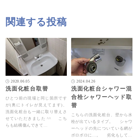
関連する投稿
2020.06.05
2024.04.26
洗面化粧台取替
洗面化粧台シャワー混
合栓シャワーヘッド取
ひとつ前の現場と同じ箇所です
替
が(奥にトイレが見えてます)、
洗面化粧台も一緒に取り替えさ
こちらの洗面化粧台、壁から水
せていただきました ^^ こち
栓が出ているタイプ。 シャワ
らも結構傷んできて…
ーヘッドの先についている網が
ボロボロに…。 劣化もして…