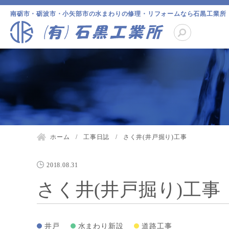
南砺市・砺波市・小矢部市の水まわりの修理・リフォームなら石黒工業所
ホーム
工事日誌
さく井(井戸掘り)工事
2018.08.31
さく井(井戸掘り)工事
井戸
水まわり新設
道路工事