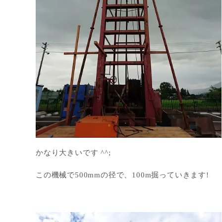
かなり大きいです ^^;
この機械で500mmの径で、100m掘っていきます!