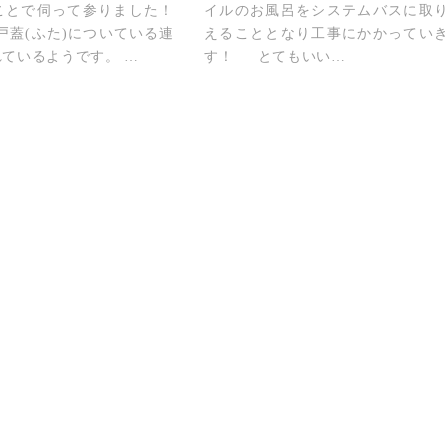
ことで伺って参りました！
イルのお風呂をシステムバスに取
蓋(ふた)についている連
えることとなり工事にかかってい
ているようです。 …
す！ とてもいい…