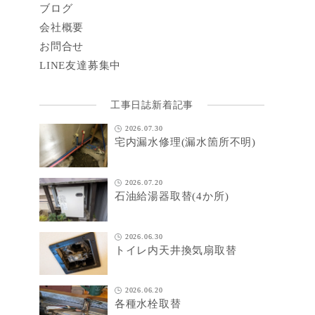
ブログ
会社概要
お問合せ
LINE
友達募集中
工事日誌新着記事
2026.07.30
宅内漏水修理(漏水箇所不明)
2026.07.20
石油給湯器取替(4か所)
2026.06.30
トイレ内天井換気扇取替
2026.06.20
各種水栓取替