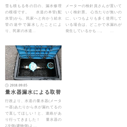
雪も積もる冬の日の、漏水修理
メーターの検針員さんが置いて
の模様です。 水道の本管(配
いく検針票。 心当たりが無いの
水管)から、民家へと向かう給水
に、いつもよりも多く使用して
管の途中で漏水したことによ
いる場合は、どこかで水漏れが
り、民家の水道…
発生しているかも…。 …
2018.09.05
量水器漏水による取替
行政より、水道の量水器(メータ
ー器)あたりから水が漏れてるの
で直してほしい！と、連絡があ
り行ってきました！ 量水器の
2次側(建物側)よ…