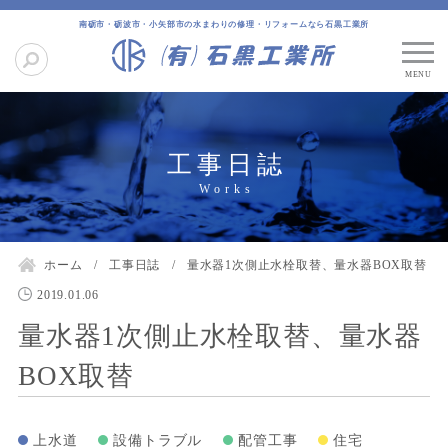
南砺市・砺波市・小矢部市の水まわりの修理・リフォームなら石黒工業所
工事日誌
ホーム
工事日誌
量水器1次側止水栓取替、量水器BOX取替
2019.01.06
量水器1次側止水栓取替、量水器
BOX取替
上水道
設備トラブル
配管工事
住宅