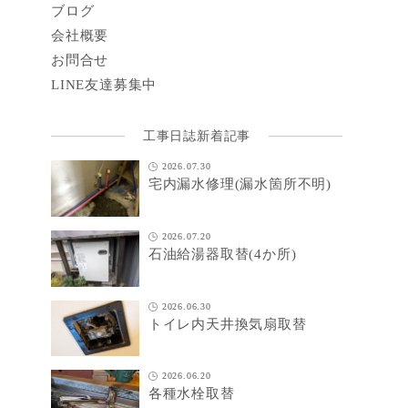
ブログ
会社概要
お問合せ
LINE
友達募集中
工事日誌新着記事
2026.07.30
宅内漏水修理(漏水箇所不明)
2026.07.20
石油給湯器取替(4か所)
2026.06.30
トイレ内天井換気扇取替
2026.06.20
各種水栓取替