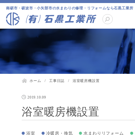
南砺市・砺波市・小矢部市の水まわりの修理・リフォームなら石黒工業所
ホーム
工事日誌
浴室暖房機設置
2019.10.09
浴室暖房機設置
浴室
冷暖房・換気
水まわりリフォーム