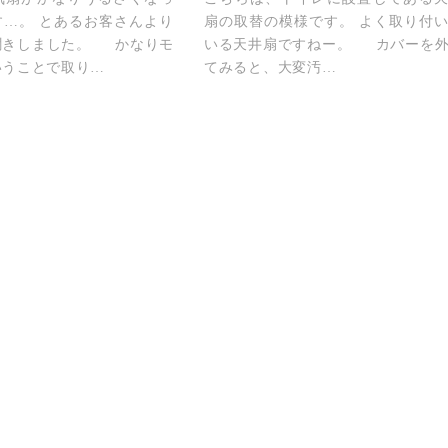
す…。 とあるお客さんより
扇の取替の模様です。 よく取り付
聞きしました。 かなりモ
いる天井扇ですねー。 カバーを
いうことで取り…
てみると、大変汚…