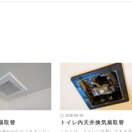
2026.06.30
扇取替
トイレ内天井換気扇取替
気扇がかなりうるさくなっ
こちらは、トイレに設置してある