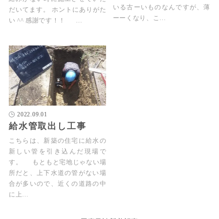
いる古ーいものなんですが、薄
だいてます。 ホントにありがた
ーーくなり、こ…
い ^^ 感謝です！！ …
2022.09.01
給水管取出し工事
こちらは、新築の住宅に給水の
新しい管を引き込んだ現場で
す。 もともと宅地じゃない場
所だと、上下水道の管がない場
合が多いので、近くの道路の中
に上…