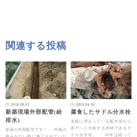
関連する投稿
2018.09.01
2019.04.30
新築現場外部配管(給
腐食したサドル分水栓
排水)
道路に埋まっている配水管から
各戸へと分岐する管材であるサ
新築の外部配管です！ 外構の
ドル分水栓。 40年は経って
絡みがない時に施工させていた