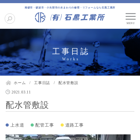
南砺市・砺波市・小矢部市の水まわりの修理・リフォームなら石黒工業所
工事日誌
ホーム
工事日誌
配水管敷設
2021.03.11
配水管敷設
上水道
配管工事
道路工事