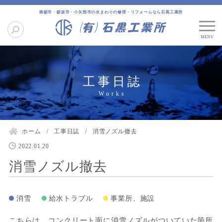
南砺市・砺波市・小矢部市の水まわりの修理・リフォームなら石黒工業所
工事日誌
ホーム
工事日誌
消雪ノズル撤去
2022.01.20
消雪ノズル撤去
消雪
給水トラブル
事業所、施設
こちらは、コンクリート面に消雪ノズルがついていた箇所