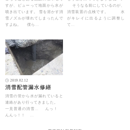
すが、ピューって地面から水が
そうなる前にしているのが、
噴き出ています。 雪を溶かす消
消雪装置の点検です。 水
雪ノズルが壊れてしまったんで
がキレイに出るように調整し
すよね。 僕ら…
て…
2019.02.12
消雪配管漏水修繕
消雪の管から水が漏れていると
連絡があり行ってきました。
一見普通の消雪… んっ！
んんっ！！ …