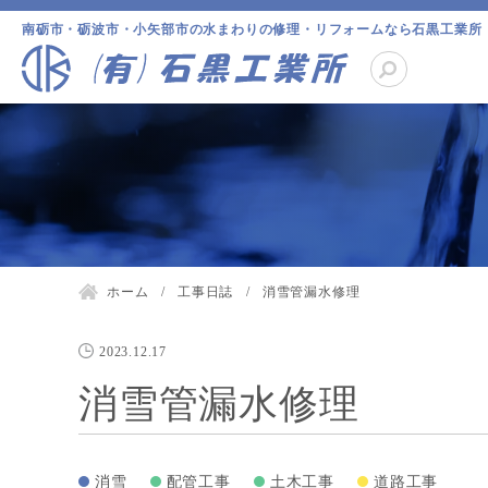
南砺市・砺波市・小矢部市の水まわりの修理・リフォームなら石黒工業所
ホーム
工事日誌
消雪管漏水修理
2023.12.17
消雪管漏水修理
消雪
配管工事
土木工事
道路工事