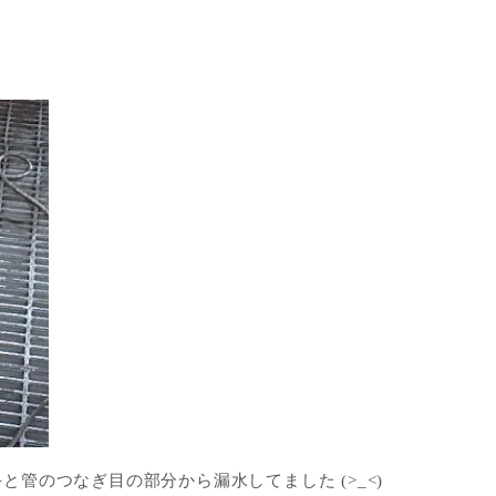
管のつなぎ目の部分から漏水してました (>_<)