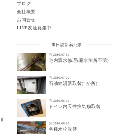
ブログ
会社概要
お問合せ
LINE
友達募集中
工事日誌新着記事
2026.07.30
宅内漏水修理(漏水箇所不明)
2026.07.20
石油給湯器取替(4か所)
2026.06.30
トイレ内天井換気扇取替
しま
2026.06.20
各種水栓取替