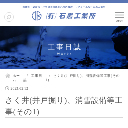
南砺市・砺波市・小矢部市の水まわりの修理・リフォームなら石黒工業所
工事日誌
ホー
工事日
さく井(井戸掘り)、消雪設備等工事(その
ム
誌
1)
2023.02.12
さく井(井戸掘り)、消雪設備等工
事(その1)