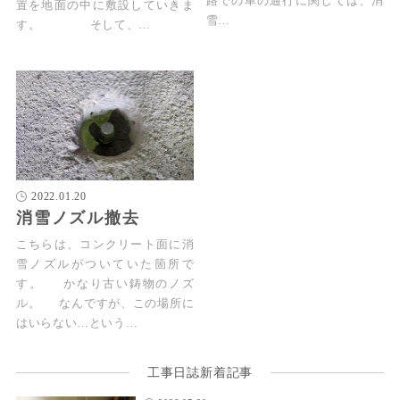
路での車の通行に関しては、消
置を地面の中に敷設していきま
雪…
す。 そして、…
2022.01.20
消雪ノズル撤去
こちらは、コンクリート面に消
雪ノズルがついていた箇所で
す。 かなり古い鋳物のノズ
ル。 なんですが、この場所に
はいらない…という…
工事日誌新着記事