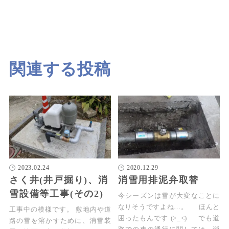
関連する投稿
2023.02.24
2020.12.29
さく井(井戸掘り)、消
消雪用排泥弁取替
雪設備等工事(その2)
今シーズンは雪が大変なことに
なりそうですよね…。 ほんと
工事中の模様です。 敷地内や道
困ったもんです (>_<) でも道
路の雪を溶かすために、消雪装