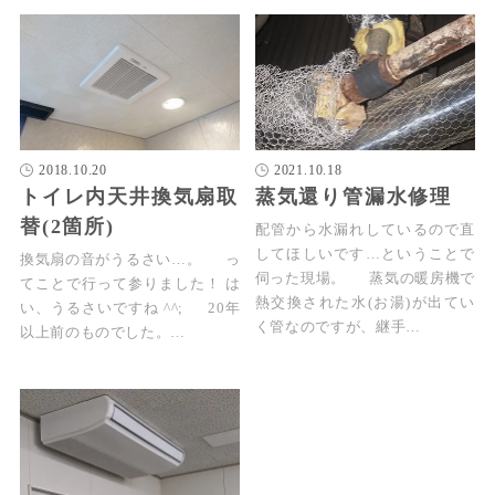
2018.10.20
2021.10.18
トイレ内天井換気扇取
蒸気還り管漏水修理
替(2箇所)
配管から水漏れしているので直
してほしいです…ということで
換気扇の音がうるさい…。 っ
伺った現場。 蒸気の暖房機で
てことで行って参りました！ は
熱交換された水(お湯)が出てい
い、うるさいですね ^^; 20年
く管なのですが、継手…
以上前のものでした。…