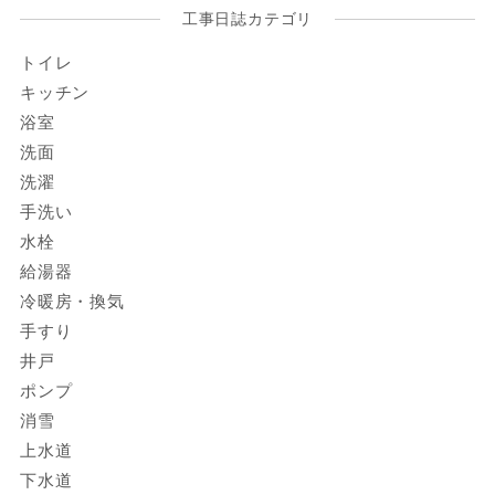
工事日誌カテゴリ
トイレ
キッチン
浴室
洗面
洗濯
手洗い
水栓
給湯器
冷暖房・換気
手すり
井戸
ポンプ
消雪
上水道
下水道