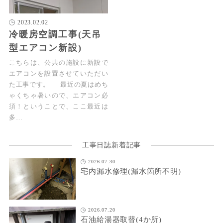
2023.02.02
冷暖房空調工事(天吊
型エアコン新設)
こちらは、公共の施設に新設で
エアコンを設置させていただい
た工事です。 最近の夏はめち
ゃくちゃ暑いので、エアコン必
須！ということで、ここ最近は
多…
工事日誌新着記事
2026.07.30
宅内漏水修理(漏水箇所不明)
2026.07.20
石油給湯器取替(4か所)