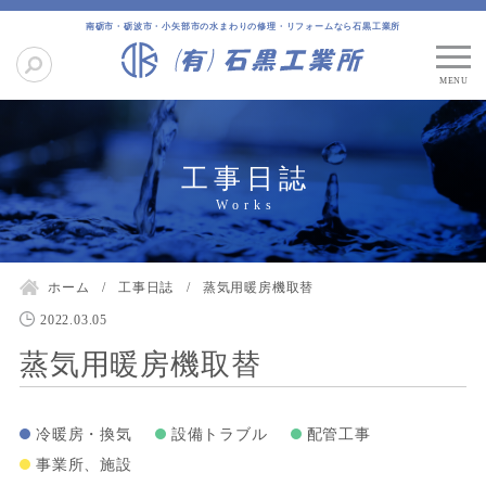
南砺市・砺波市・小矢部市の水まわりの修理・リフォームなら石黒工業所
工事日誌
ホーム
工事日誌
蒸気用暖房機取替
2022.03.05
蒸気用暖房機取替
冷暖房・換気
設備トラブル
配管工事
事業所、施設