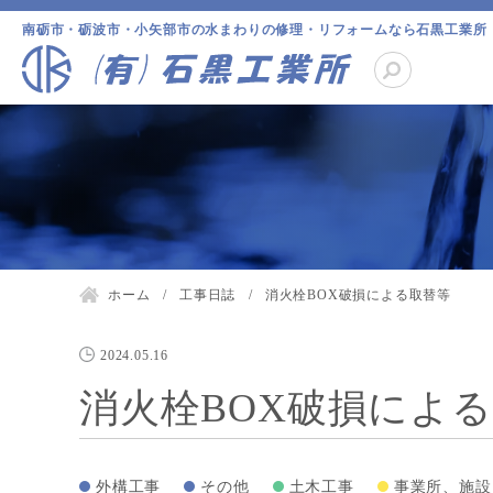
南砺市・砺波市・小矢部市の水まわりの修理・リフォームなら石黒工業所
ホーム
工事日誌
消火栓BOX破損による取替等
2024.05.16
消火栓BOX破損によ
外構工事
その他
土木工事
事業所、施設