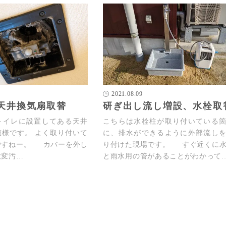
2021.08.09
天井換気扇取替
研ぎ出し流し増設、水栓取
トイレに設置してある天井
こちらは水栓柱が取り付いている
模様です。 よく取り付いて
に、排水ができるように外部流し
ですねー。 カバーを外し
り付けた現場です。 すぐ近くに
大変汚…
と雨水用の管があることがわかって