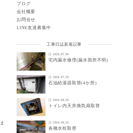
ブログ
会社概要
お問合せ
LINE
友達募集中
工事日誌新着記事
2026.07.30
宅内漏水修理(漏水箇所不明)
2026.07.20
石油給湯器取替(4か所)
2026.06.30
トイレ内天井換気扇取替
りま
2026.06.20
各種水栓取替