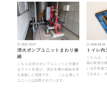
2023.10.07
2026.06.30
消火ポンプユニットまわり修
トイレ内
繕
こちらは、
扇の取替の
こちらは消火ポンプユニットに付属す
いる天井扇
るフート弁及び、消火水槽の補給水管
てみると、
を改修した現場です。 こんな感じで
ユニットは設置されています。 …