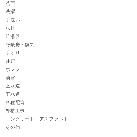
洗面
洗濯
手洗い
水栓
給湯器
冷暖房・換気
手すり
井戸
ポンプ
消雪
上水道
下水道
各種配管
外構工事
コンクリート・アスファルト
その他