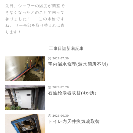
先日、シャワーの温度が調整で
きなくなったとのことで伺って
参りました！ この水栓です
ね。 サーモ部を取り替えれば直
ります！ …
工事日誌新着記事
2026.07.30
宅内漏水修理(漏水箇所不明)
2026.07.20
石油給湯器取替(4か所)
2026.06.30
トイレ内天井換気扇取替