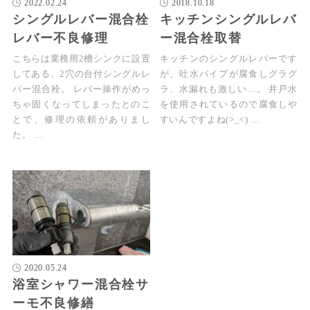
2022.02.24
2018.10.18
シングルレバー混合栓
キッチンシングルレバ
レバー不良修理
ー混合栓取替
こちらは業務用2槽シンクに設置
キッチンのシングルレバーです
してある、2穴の台付シングルレ
が、吐水パイプが腐食しグラグ
バー混合栓。 レバー操作がめっ
ラ、水漏れも激しい…。 井戸水
ちゃ固くなってしまったとのこ
を使用されているので腐食しや
とで、修理の依頼がありまし
すいんですよね(>_<) …
た。 …
2020.05.24
浴室シャワー混合栓サ
ーモ不良修繕