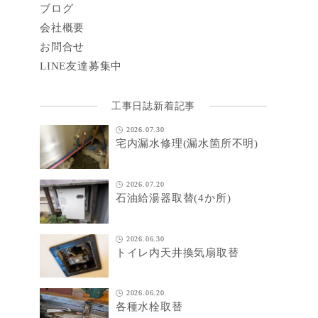
ブログ
会社概要
お問合せ
LINE
友達募集中
工事日誌新着記事
2026.07.30
宅内漏水修理(漏水箇所不明)
2026.07.20
石油給湯器取替(4か所)
2026.06.30
トイレ内天井換気扇取替
2026.06.20
各種水栓取替