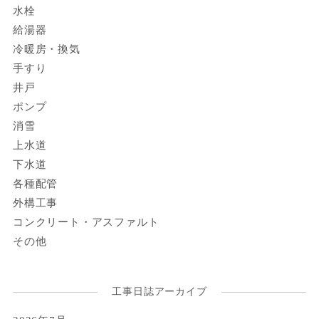
水栓
給湯器
冷暖房・換気
手すり
井戸
ポンプ
消雪
上水道
下水道
各種配管
外構工事
コンクリート・アスファルト
その他
工事日誌アーカイブ