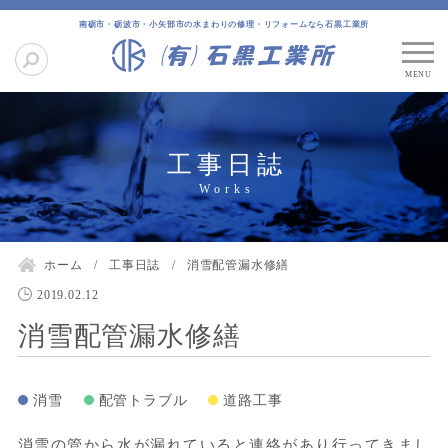
南砺市・砺波市・小矢部市の水まわりの修理・リフォームなら石黒工業所
工事日誌
ホーム
工事日誌
消雪配管漏水修繕
2019.02.12
消雪配管漏水修繕
消雪
配管トラブル
道路工事
消雪の管から水が漏れていると連絡があり行ってきまし