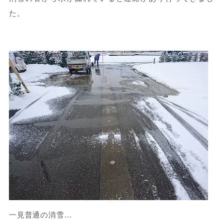
た。
一見普通の消雪…