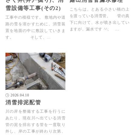
さく井(井戸掘り)、消
露出消雪管漏水修理
雪設備等工事(その2)
こちらは、とある小さい橋の上
を渡っている消雪管。 管の真
工事中の模様です。 敷地内や道
下に向けて、水が噴き出してい
路の雪を溶かすために、消雪装
ますが、漏水です ^^; …
置を地面の中に敷設していきま
す。 そして、…
2026.04.10
消雪排泥配管
川の岸を整備する工事を行うに
あたり、現在川へ出ている消雪
管の泥を排出する管を一度取り
外し、岸の工事が終わり次第、