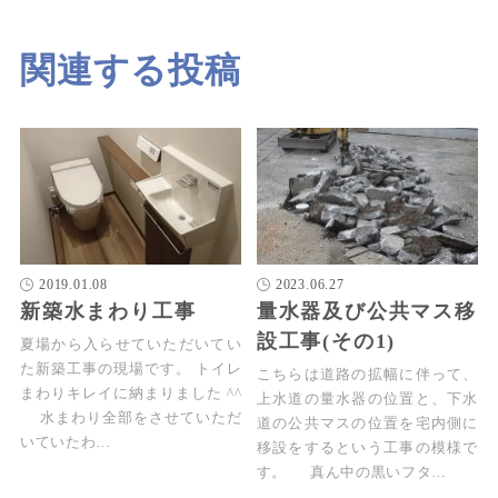
関連する投稿
2019.01.08
2023.06.27
新築水まわり工事
量水器及び公共マス移
設工事(その1)
夏場から入らせていただいてい
た新築工事の現場です。 トイレ
こちらは道路の拡幅に伴って、
まわりキレイに納まりました ^^
上水道の量水器の位置と、下水
水まわり全部をさせていただ
道の公共マスの位置を宅内側に
いていたわ…
移設をするという工事の模様で
す。 真ん中の黒いフタ…