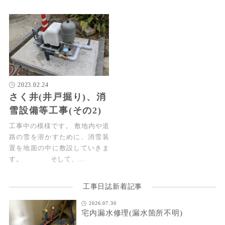
2023.02.24
さく井(井戸掘り)、消
雪設備等工事(その2)
工事中の模様です。 敷地内や道
路の雪を溶かすために、消雪装
置を地面の中に敷設していきま
す。 そして、…
工事日誌新着記事
2026.07.30
宅内漏水修理(漏水箇所不明)