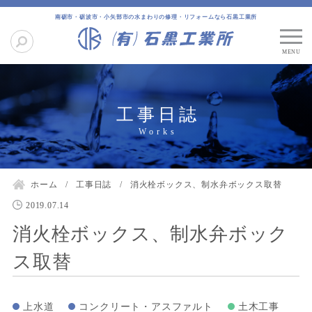
南砺市・砺波市・小矢部市の水まわりの修理・リフォームなら石黒工業所
工事日誌
ホーム
工事日誌
消火栓ボックス、制水弁ボックス取替
2019.07.14
消火栓ボックス、制水弁ボック
ス取替
上水道
コンクリート・アスファルト
土木工事