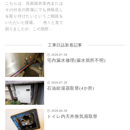
こちらは、洗面脱衣室内または
その付近の部屋にでも掃除流し
を取り付けたいというご相談を
いただいた現場。 色々と見て
回りましたが、この箇所…
工事日誌新着記事
2026.07.30
宅内漏水修理(漏水箇所不明)
2026.07.20
石油給湯器取替(4か所)
2026.06.30
トイレ内天井換気扇取替