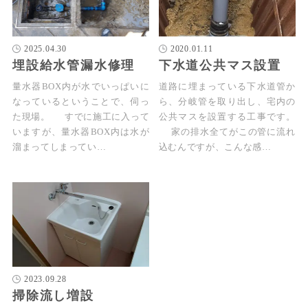
2025.04.30
2020.01.11
埋設給水管漏水修理
下水道公共マス設置
量水器BOX内が水でいっぱいに
道路に埋まっている下水道管か
なっているということで、伺っ
ら、分岐管を取り出し、宅内の
た現場。 すでに施工に入って
公共マスを設置する工事です。
いますが、量水器BOX内は水が
家の排水全てがこの管に流れ
溜まってしまってい…
込むんですが、こんな感…
2023.09.28
掃除流し増設