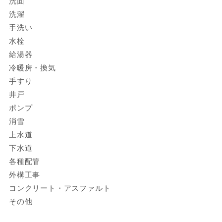
洗面
洗濯
手洗い
水栓
給湯器
冷暖房・換気
手すり
井戸
ポンプ
消雪
上水道
下水道
各種配管
外構工事
コンクリート・アスファルト
その他