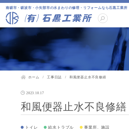
南砺市・砺波市・小矢部市の水まわりの修理・リフォームなら石黒工業所
ホーム
工事日誌
和風便器止水不良修繕
2023.10.17
和風便器止水不良修繕
トイレ
給水トラブル
事業所、施設