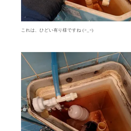
これは、ひどい有り様ですね (>_<)