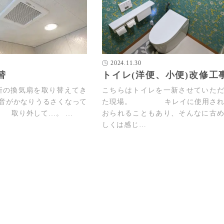
2024.11.30
替
トイレ(洋便、小便)改修工
所の換気扇を取り替えてき
こちらはトイレを一新させていた
音がかなりうるさくなって
た現場。 キレイに使用され
<) 取り外して…。 …
おられることもあり、そんなに古
しくは感じ…