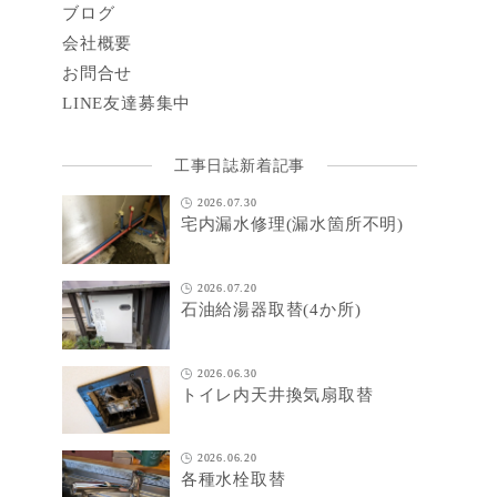
ブログ
会社概要
お問合せ
LINE
友達募集中
工事日誌新着記事
2026.07.30
宅内漏水修理(漏水箇所不明)
2026.07.20
石油給湯器取替(4か所)
2026.06.30
トイレ内天井換気扇取替
2026.06.20
各種水栓取替