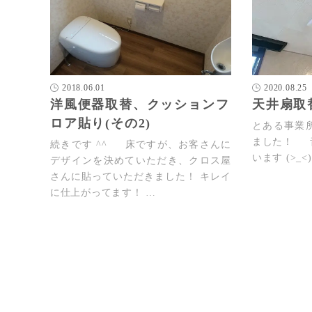
2018.06.01
2020.08.25
洋風便器取替、クッションフ
天井扇取
ロア貼り(その2)
とある事業
ました！ 
続きです ^^ 床ですが、お客さんに
います (>_
デザインを決めていただき、クロス屋
さんに貼っていただきました！ キレイ
に仕上がってます！ …