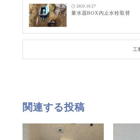
2023.10.27
量水器BOX内止水栓取替
工
関連する投稿