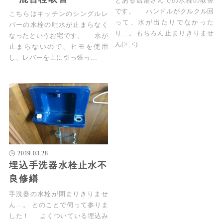
とある店舗さんでの水栓の取替
です。 ハンドルがクルクル回
こちらはキッチンのシングルレ
って、水が出たりでなかった
バーの水栓の吐水が止まらなく
り…。もちろん止まりきりませ
なったというお宅です。 水が
ん(>_<) …
止まらないので、ヒモを使用
し、レバーを上に引っ張っ…
2019.03.28
埋込手洗器水栓止水不
良修繕
手洗器の水栓が閉まりきりませ
ん…。 とのことで伺って参りま
した！ よくついている埋込み