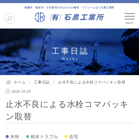
南砺市・砺波市・小矢部市の水まわりの修理・リフォームなら石黒工業所
工事日誌
ホーム
工事日誌
止水不良による水栓コマパッキン取替
2024.10.10
止水不良による水栓コマパッキ
ン取替
水栓
給水トラブル
住宅