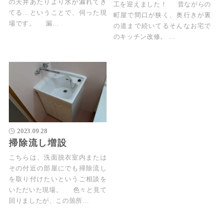
の天井あたりより水が漏れてき
工を迎えました！ 昔ながらの
てる…ということで、伺った現
町屋で間口が狭く、奥行きが裏
場です。 漏…
の道まで続いてるそんなお宅で
のキッチン改修。 …
2023.09.28
掃除流し増設
こちらは、洗面脱衣室内または
その付近の部屋にでも掃除流し
を取り付けたいというご相談を
いただいた現場。 色々と見て
回りましたが、この箇所…