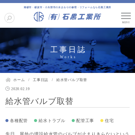
南砺市・砺波市・小矢部市の水まわりの修理・リフォームなら石黒工業所
工事日誌
ホーム
工事日誌
給水管バルブ取替
2020.02.19
給水管バルブ取替
各種配管
給水トラブル
配管工事
住宅
先日、屋外の埋設給水管のバルブが止まりきらないという