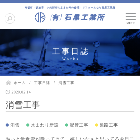
南砺市・砺波市・小矢部市の水まわりの修理・リフォームなら石黒工業所
工事日誌
ホーム
工事日誌
消雪工事
2020.02.14
消雪工事
消雪
水まわり新設
配管工事
道路工事
やっと最近雪が降ってきて、嬉しいなぁと思ってる今日こ