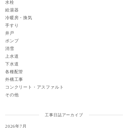
水栓
給湯器
冷暖房・換気
手すり
井戸
ポンプ
消雪
上水道
下水道
各種配管
外構工事
コンクリート・アスファルト
その他
工事日誌アーカイブ
2026年7月