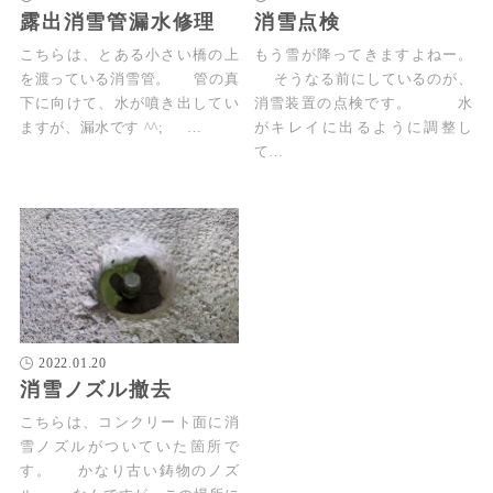
露出消雪管漏水修理
消雪点検
こちらは、とある小さい橋の上
もう雪が降ってきますよねー。
を渡っている消雪管。 管の真
そうなる前にしているのが、
下に向けて、水が噴き出してい
消雪装置の点検です。 水
ますが、漏水です ^^; …
がキレイに出るように調整し
て…
2022.01.20
消雪ノズル撤去
こちらは、コンクリート面に消
雪ノズルがついていた箇所で
す。 かなり古い鋳物のノズ