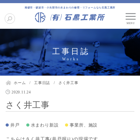
南砺市・砺波市・小矢部市の水まわりの修理・リフォームなら石黒工業所
工事日誌
ホーム
工事日誌
さく井工事
2020.11.24
さく井工事
井戸
水まわり新設
事業所、施設
こちらはさく井工事(井戸掘り)の現場です。