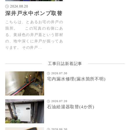
2024.08.20
深井戸水中ポンプ取替
こちらは、とあるお宅の井戸の
箇所。 この写真の右側にあ
る、黄緑色の井戸蓋という部材
の、地中深くに井戸が掘ってあ
ります。 その井戸…
工事日誌新着記事
2026.07.30
宅内漏水修理(漏水箇所不明)
2026.07.20
石油給湯器取替(4か所)
2026.06.30