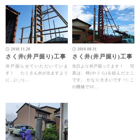
2018.11.28
2018.08.31
さく井(井戸掘り)工事
さく井(井戸掘り)工事
井戸掘らせていただいていま
先日より井戸掘ってます！ 写
す！ たくさん水が出ますよう
真は、櫓(やぐら)を組んだとこ
に…(>_<) …
です。 かなり大きいです ^^; こ
の機械で50…