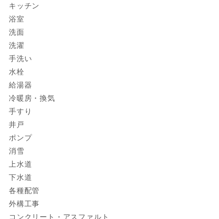
キッチン
浴室
洗面
洗濯
手洗い
水栓
給湯器
冷暖房・換気
手すり
井戸
ポンプ
消雪
上水道
下水道
各種配管
外構工事
コンクリート・アスファルト